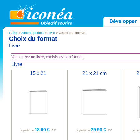
Créer
>
Albums photos
>
Livre
> Choix du format
Choix du format
Livre
Vous créez
un livre
, choisissez son format.
Livre
15 x 21
21 x 21 cm
2
18.90 €
29.90 €
>>
>>
à partir de
à partir de
à par