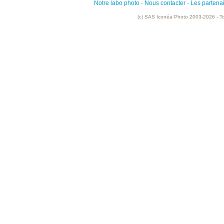
Notre labo photo
-
Nous contacter
-
Les partena
(c) SAS Iconéa Photo 2003-2026 - To