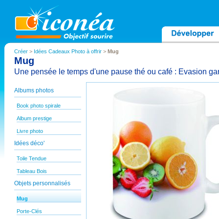
Créer
>
Idées Cadeaux Photo à offrir
>
Mug
Mug
Une pensée le temps d'une pause thé ou café : Evasion ga
Albums photos
Book photo spirale
Album prestige
Livre photo
Idées déco'
Toile Tendue
Tableau Bois
Objets personnalisés
Mug
Porte-Clés